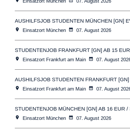
location_on
calendar_month
Einsatzort München
07. August 2026
AUSHILFSJOB STUDENTEN MÜNCHEN [GN] EV
location_on
calendar_month
Einsatzort München
07. August 2026
STUDENTENJOB FRANKFURT [GN] AB 15 EUR /
location_on
calendar_month
Einsatzort Frankfurt am Main
07. August 202
AUSHILFSJOB STUDENTEN FRANKFURT [GN] E
location_on
calendar_month
Einsatzort Frankfurt am Main
07. August 202
STUDENTENJOB MÜNCHEN [GN] AB 16 EUR / S
location_on
calendar_month
Einsatzort München
07. August 2026