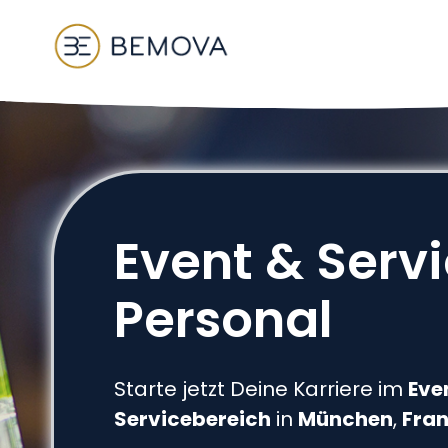
Zum
Inhalt
springen
Event & Serv
Personal
Starte jetzt Deine Karriere im
Eve
Servicebereich
in
München
,
Fran