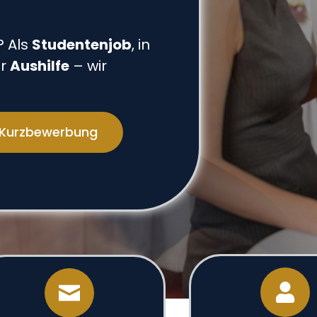
t
 Als
Studentenjob
, in
ur
Aushilfe
– wir
Kurzbewerbung