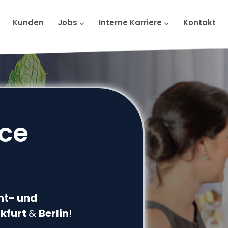
Kunden
Jobs
Interne Karriere
Kontakt
ice
nt- und
kfurt
&
Berlin
!