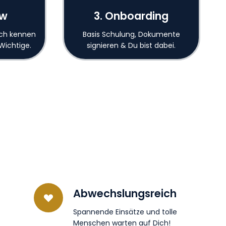
ew
3. Onboarding
ich kennen
Basis Schulung, Dokumente
 Wichtige.
signieren & Du bist dabei.
Abwechslungsreich
Spannende Einsätze und tolle
Menschen warten auf Dich!